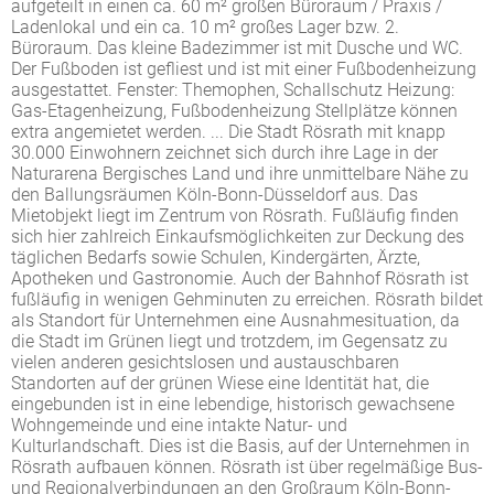
aufgeteilt in einen ca. 60 m² großen Büroraum / Praxis /
Ladenlokal und ein ca. 10 m² großes Lager bzw. 2.
Büroraum. Das kleine Badezimmer ist mit Dusche und WC.
Der Fußboden ist gefliest und ist mit einer Fußbodenheizung
ausgestattet. Fenster: Themophen, Schallschutz Heizung:
Gas-Etagenheizung, Fußbodenheizung Stellplätze können
extra angemietet werden. ... Die Stadt Rösrath mit knapp
30.000 Einwohnern zeichnet sich durch ihre Lage in der
Naturarena Bergisches Land und ihre unmittelbare Nähe zu
den Ballungsräumen Köln-Bonn-Düsseldorf aus. Das
Mietobjekt liegt im Zentrum von Rösrath. Fußläufig finden
sich hier zahlreich Einkaufsmöglichkeiten zur Deckung des
täglichen Bedarfs sowie Schulen, Kindergärten, Ärzte,
Apotheken und Gastronomie. Auch der Bahnhof Rösrath ist
fußläufig in wenigen Gehminuten zu erreichen. Rösrath bildet
als Standort für Unternehmen eine Ausnahmesituation, da
die Stadt im Grünen liegt und trotzdem, im Gegensatz zu
vielen anderen gesichtslosen und austauschbaren
Standorten auf der grünen Wiese eine Identität hat, die
eingebunden ist in eine lebendige, historisch gewachsene
Wohngemeinde und eine intakte Natur- und
Kulturlandschaft. Dies ist die Basis, auf der Unternehmen in
Rösrath aufbauen können. Rösrath ist über regelmäßige Bus-
und Regionalverbindungen an den Großraum Köln-Bonn-