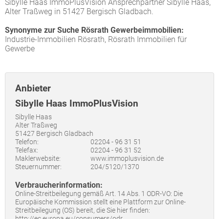
Sibylle Haas ImmoPlusVision Ansprechpartner Sibylle Haas,
Alter Traßweg in 51427 Bergisch Gladbach.
Synonyme zur Suche Rösrath Gewerbeimmobilien:
Industrie-Immobilien Rösrath, Rösrath Immobilien für
Gewerbe
Anbieter
Sibylle Haas ImmoPlusVision
Sibylle Haas
Alter Traßweg
51427 Bergisch Gladbach
Telefon:
02204 - 96 31 51
Telefax:
02204 - 96 31 52
Maklerwebsite:
www.immoplusvision.de
Steuernummer:
204/5120/1370
Verbraucherinformation:
Online-Streitbeilegung gemäß Art. 14 Abs. 1 ODR-VO: Die
Europäische Kommission stellt eine Plattform zur Online-
Streitbeilegung (OS) bereit, die Sie hier finden:
http://ec.europa.eu/consumers/odr