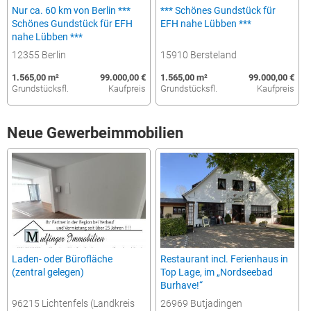
Nur ca. 60 km von Berlin ***
*** Schönes Gundstück für
Schönes Gundstück für EFH
EFH nahe Lübben ***
nahe Lübben ***
12355 Berlin
15910 Bersteland
1.565,00 m²
99.000,00 €
1.565,00 m²
99.000,00 €
Grundstücksfl.
Kaufpreis
Grundstücksfl.
Kaufpreis
Neue Gewerbeimmobilien
Laden- oder Bürofläche
Restaurant incl. Ferienhaus in
(zentral gelegen)
Top Lage, im „Nordseebad
Burhave!“
96215 Lichtenfels (Landkreis
26969 Butjadingen