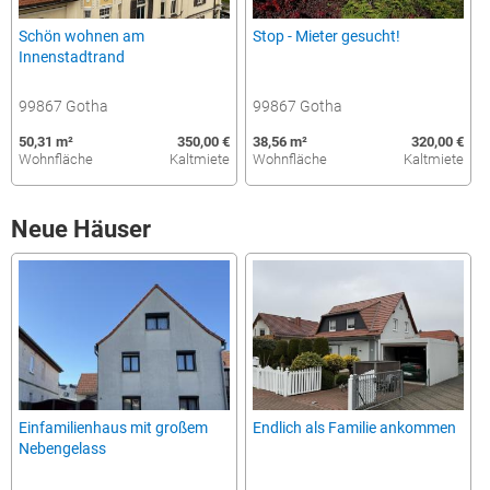
Schön wohnen am
Stop - Mieter gesucht!
Innenstadtrand
99867 Gotha
99867 Gotha
50,31 m²
350,00 €
38,56 m²
320,00 €
Wohnfläche
Kaltmiete
Wohnfläche
Kaltmiete
Neue Häuser
Einfamilienhaus mit großem
Endlich als Familie ankommen
Nebengelass