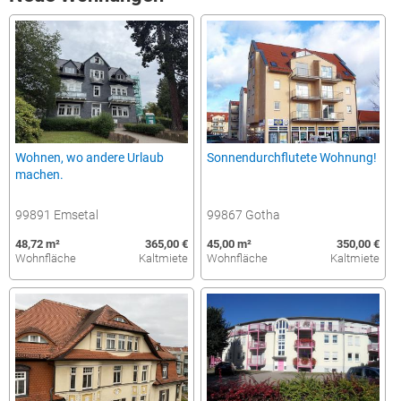
Wohnen, wo andere Urlaub
Sonnendurchflutete Wohnung!
machen.
99891 Emsetal
99867 Gotha
48,72 m²
365,00 €
45,00 m²
350,00 €
Wohnfläche
Kaltmiete
Wohnfläche
Kaltmiete