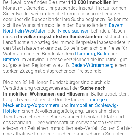
Bei NewHome finden Sie unter
110.000 Immobilien
im
Monat mit Sicherheit Ihr passendes Inserat. Hierzu können
Sie entweder weiter oben die Immobiliensuche benutzen,
oder über die Bundesländer Ihre Suche beginnen. So könnte
sich Ihre Wunschimmobilie in den Bundesländern
Bayern
,
Nordrhein-Westfalen
oder
Niedersachsen
befinden. Neben
diesen
bevölkerungsstärksten Bundesländern
ist durch die
Landflucht ein Anstieg der Immobilienpreise insbesondere in
den Stadtstaaten erkennbar. So befinden sich die Preise für
Wohnraum in den Bundesländern
Hamburg
,
Berlin
und
Bremen
im Aufwind. Ebenso verzeichnen die industriell gut
aufgestellten Regionen wie z. B.
Baden-Württemberg
einen
starken Zuzug mit entsprechender Preisspirale.
Die circa 82 Millionen Bundesbürger sind durch die
Verstädterung vorzugsweise auf der
Suche nach
Immobilien, Wohnungen und Häusern
in Ballungsgebieten.
Folglich verzeichnen die Bundesländer
Thüringen
,
Mecklenburg-Vorpommern
und
Immobilien Schleswig-
Holstein
einen Bevölkerungsrückgang. Einen ähnlichen
Trend verzeichnen die Bundesländer Rheinland-Pfalz und
das Saarland. Diese wirtschaftlich schwächeren Gebiete
erleben zur Zeit einen Immobilienpreis-Verfall. Sollten Sie hier
eine attraktive Immobilie suchen, dann schauen Sie unter