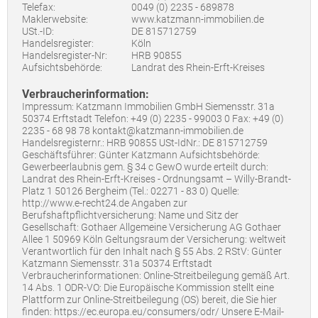
Telefax:
0049 (0) 2235 - 689878
Maklerwebsite:
www.katzmann-immobilien.de
USt.-ID:
DE 815712759
Handelsregister:
Köln
Handelsregister-Nr:
HRB 90855
Aufsichtsbehörde:
Landrat des Rhein-Erft-Kreises
Verbraucherinformation:
Impressum: Katzmann Immobilien GmbH Siemensstr. 31a
50374 Erftstadt Telefon: +49 (0) 2235 - 99003 0 Fax: +49 (0)
2235 - 68 98 78 kontakt@katzmann-immobilien.de
Handelsregisternr.: HRB 90855 USt-IdNr.: DE 815712759
Geschäftsführer: Günter Katzmann Aufsichtsbehörde:
Gewerbeerlaubnis gem. § 34 c GewO wurde erteilt durch:
Landrat des Rhein-Erft-Kreises - Ordnungsamt – Willy-Brandt-
Platz 1 50126 Bergheim (Tel.: 02271 - 83 0) Quelle:
http://www.e-recht24.de Angaben zur
Berufshaftpflichtversicherung: Name und Sitz der
Gesellschaft: Gothaer Allgemeine Versicherung AG Gothaer
Allee 1 50969 Köln Geltungsraum der Versicherung: weltweit
Verantwortlich für den Inhalt nach § 55 Abs. 2 RStV: Günter
Katzmann Siemensstr. 31a 50374 Erftstadt
Verbraucherinformationen: Online-Streitbeilegung gemäß Art.
14 Abs. 1 ODR-VO: Die Europäische Kommission stellt eine
Plattform zur Online-Streitbeilegung (OS) bereit, die Sie hier
finden: https://ec.europa.eu/consumers/odr/ Unsere E-Mail-