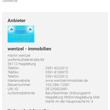
Gewerbe
Anbieter
wentzel - immobilien
martin wentzel
wolfenbüttelerstraße 69
39112 magdeburg
Telefon:
0391-6222612
Telefax:
0391-8106970
Telefon:
0391-6222612
Maklerwebsite:
www.wentzel-immobilien.de
Steuernummer:
102/286/12591
USt.-ID:
DE 235822681
Aufsichtsbehörde:
Berufskammer: Ordnungsamt
Magdeburg 39004 Magdeburg Alter
Markt An der Hauptwache Nr. 4