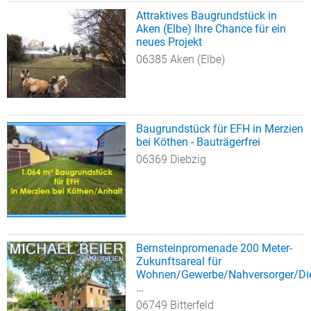
Attraktives Baugrundstück in
Aken (Elbe) Ihre Chance für ein
neues Projekt
06385 Aken (Elbe)
Baugrundstück für EFH in Merzien
bei Köthen - Bauträgerfrei
06369 Diebzig
Bernsteinpromenade 200 Meter-
Zukunftsareal für
Wohnen/Gewerbe/Nahversorger/Dien
…
06749 Bitterfeld