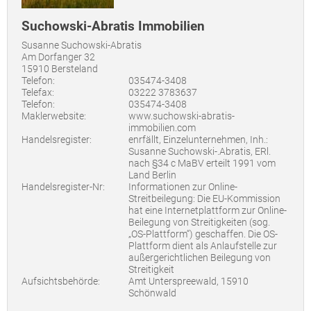
Suchowski-Abratis Immobilien
Susanne Suchowski-Abratis
Am Dorfanger 32
15910 Bersteland
Telefon:
035474-3408
Telefax:
03222 3783637
Telefon:
035474-3408
Maklerwebsite:
www.suchowski-abratis-
immobilien.com
Handelsregister:
enrfällt, Einzelunternehmen, Inh.:
Susanne Suchowski-.Abratis, ERl.
nach §34 c MaBV erteilt 1991 vom
Land Berlin
Handelsregister-Nr:
Informationen zur Online-
Streitbeilegung: Die EU-Kommission
hat eine Internetplattform zur Online-
Beilegung von Streitigkeiten (sog.
„OS-Plattform“) geschaffen. Die OS-
Plattform dient als Anlaufstelle zur
außergerichtlichen Beilegung von
Streitigkeit
Aufsichtsbehörde:
Amt Unterspreewald, 15910
Schönwald