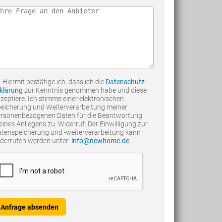
Hiermit bestätige ich, dass ich die
Datenschutz-
klärung
zur Kenntnis genommen habe und diese
zeptiere. Ich stimme einer elektronischen
eicherung und Weiterverarbeitung meiner
rsonenbezogenen Daten für die Beantwortung
ines Anliegens zu. Widerruf: Der Einwilligung zur
tenspeicherung und -weiterverarbeitung kann
derrufen werden unter:
info@newhome.de
Anfrage absenden