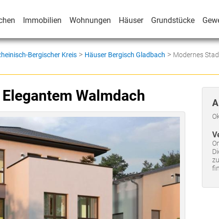
chen
Immobilien
Wohnungen
Häuser
Grundstücke
Gew
>
>
heinisch-Bergischer Kreis
Häuser Bergisch Gladbach
Modernes Stad
t Elegantem Walmdach
A
Ok
V
On
Di
zu
fi