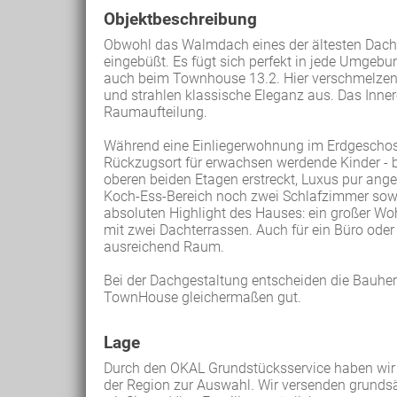
Objektbeschreibung
Obwohl das Walmdach eines der ältesten Dachfo
eingebüßt. Es fügt sich perfekt in jede Umgebu
auch beim Townhouse 13.2. Hier verschmelzen
und strahlen klassische Eleganz aus. Das Inne
Raumaufteilung.
Während eine Einliegerwohnung im Erdgeschoss
Rückzugsort für erwachsen werdende Kinder - bi
oberen beiden Etagen erstreckt, Luxus pur an
Koch-Ess-Bereich noch zwei Schlafzimmer sow
absoluten Highlight des Hauses: ein großer Woh
mit zwei Dachterrassen. Auch für ein Büro oder
ausreichend Raum.
Bei der Dachgestaltung entscheiden die Bauher
TownHouse gleichermaßen gut.
Lage
Durch den OKAL Grundstücksservice haben wir 
der Region zur Auswahl. Wir versenden grundsä