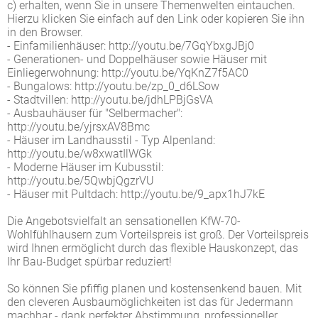
c) erhalten, wenn Sie in unsere Themenwelten eintauchen.
Hierzu klicken Sie einfach auf den Link oder kopieren Sie ihn
in den Browser.
- Einfamilienhäuser: http://youtu.be/7GqYbxgJBj0
- Generationen- und Doppelhäuser sowie Häuser mit
Einliegerwohnung: http://youtu.be/YqKnZ7f5AC0
- Bungalows: http://youtu.be/zp_0_d6LSow
- Stadtvillen: http://youtu.be/jdhLPBjGsVA
- Ausbauhäuser für "Selbermacher":
http://youtu.be/yjrsxAV8Bmc
- Häuser im Landhausstil - Typ Alpenland:
http://youtu.be/w8xwatIlWGk
- Moderne Häuser im Kubusstil:
http://youtu.be/5QwbjQgzrVU
- Häuser mit Pultdach: http://youtu.be/9_apx1hJ7kE
Die Angebotsvielfalt an sensationellen KfW-70-
Wohlfühlhausern zum Vorteilspreis ist groß. Der Vorteilspreis
wird Ihnen ermöglicht durch das flexible Hauskonzept, das
Ihr Bau-Budget spürbar reduziert!
So können Sie pfiffig planen und kostensenkend bauen. Mit
den cleveren Ausbaumöglichkeiten ist das für Jedermann
machbar - dank perfekter Abstimmung, professioneller