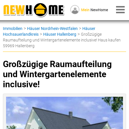
>
>
Immobilien
Häuser Nordrhein-Westfalen
Häuser
>
>
Hochsauerlandkreis
Häuser Hallenberg
Großzügige
Raumaufteilung und Wintergartenelemente inclusive! Haus kaufen
59969 Hallenberg
Großzügige Raumaufteilung
und Wintergartenelemente
inclusive!