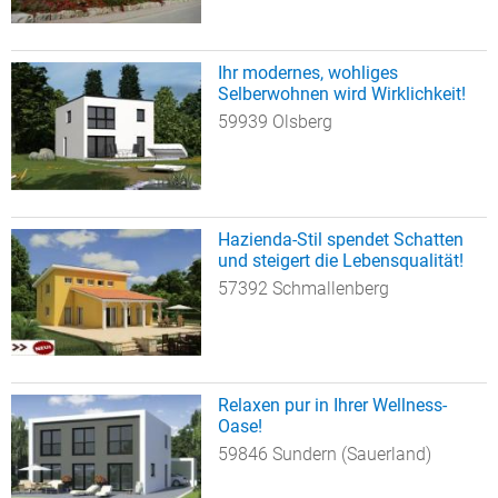
Ihr modernes, wohliges
Selberwohnen wird Wirklichkeit!
59939 Olsberg
Hazienda-Stil spendet Schatten
und steigert die Lebensqualität!
57392 Schmallenberg
Relaxen pur in Ihrer Wellness-
Oase!
59846 Sundern (Sauerland)