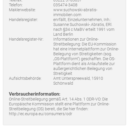
Telefax:
03222 3783637
Telefon:
035474-3408
Maklerwebsite:
www.suchowski-abratis-
immobilien.com
Handelsregister:
enrfällt, Einzelunternehmen, Inh.:
Susanne Suchowski-.Abratis, ERl.
nach §34 c MaBV erteilt 1991 vom
Land Berlin
Handelsregister-Nr:
Informationen zur Online-
Streitbeilegung: Die EU-Kommission
hat eine Internetplattform zur Online-
Beilegung von Streitigkeiten (sog.
„OS-Plattform“) geschaffen. Die OS-
Plattform dient als Anlaufstelle zur
außergerichtlichen Beilegung von
Streitigkeit
Aufsichtsbehörde:
Amt Unterspreewald, 15910
Schönwald
Verbraucherinformation:
Online-Streitbeilegung gemäß Art. 14 Abs. 1 ODR-VO: Die
Europäische Kommission stellt eine Plattform zur Online-
Streitbeilegung (OS) bereit, die Sie hier finden:
http://ec.europa.eu/consumers/odr