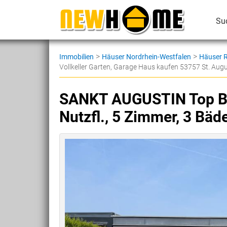
Su
>
>
Immobilien
Häuser Nordrhein-Westfalen
Häuser R
Vollkeller Garten, Garage Haus kaufen 53757 St. Augu
SANKT AUGUSTIN Top Bu
Nutzfl., 5 Zimmer, 3 Bäde