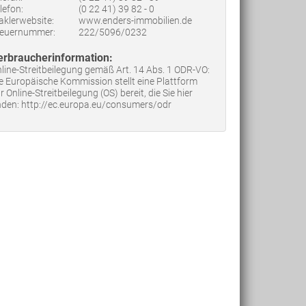
lefon:
(0 22 41) 39 82 - 0
klerwebsite:
www.enders-immobilien.de
teuernummer:
222/5096/0232
erbraucherinformation:
line-Streitbeilegung gemäß Art. 14 Abs. 1 ODR-VO:
e Europäische Kommission stellt eine Plattform
r Online-Streitbeilegung (OS) bereit, die Sie hier
nden: http://ec.europa.eu/consumers/odr