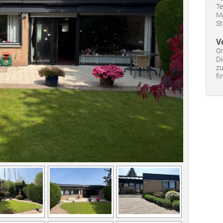
Te
Ma
S
V
On
Di
zu
fi