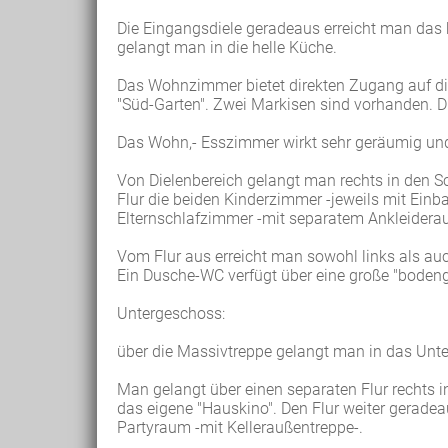
Die Eingangsdiele geradeaus erreicht man da
gelangt man in die helle Küche.
Das Wohnzimmer bietet direkten Zugang auf di
"Süd-Garten". Zwei Markisen sind vorhanden. D
Das Wohn,- Esszimmer wirkt sehr geräumig und h
Von Dielenbereich gelangt man rechts in den Sc
Flur die beiden Kinderzimmer -jeweils mit Ein
Elternschlafzimmer -mit separatem Ankleidera
Vom Flur aus erreicht man sowohl links als au
Ein Dusche-WC verfügt über eine große "bodeng
Untergeschoss:
über die Massivtreppe gelangt man in das Unt
Man gelangt über einen separaten Flur rechts 
das eigene "Hauskino". Den Flur weiter gerad
Partyraum -mit Kelleraußentreppe-.