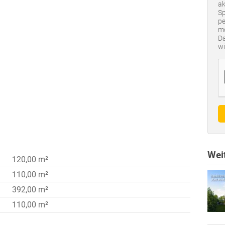
ak
Sp
pe
me
Da
wi
Weit
120,00 m²
110,00 m²
392,00 m²
110,00 m²