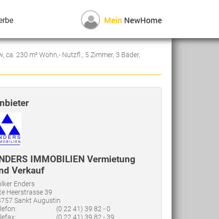
erbe
a. 230 m² Wohn,- Nutzfl., 5 Zimmer, 3 Bäder,
nbieter
NDERS IMMOBILIEN Vermietung
nd Verkauf
lker Enders
te Heerstrasse 39
757 Sankt Augustin
lefon:
(0 22 41) 39 82 - 0
lefax:
(0 22 41) 39 82 - 39