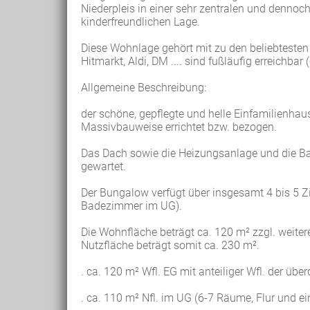
Niederpleis in einer sehr zentralen und denno
kinderfreundlichen Lage.
Diese Wohnlage gehört mit zu den beliebteste
Hitmarkt, Aldi, DM .... sind fußläufig erreichbar 
Allgemeine Beschreibung:
der schöne, gepflegte und helle Einfamilienha
Massivbauweise errichtet bzw. bezogen.
Das Dach sowie die Heizungsanlage und die Ba
gewartet.
Der Bungalow verfügt über insgesamt 4 bis 5 
Badezimmer im UG).
Die Wohnfläche beträgt ca. 120 m² zzgl. weiter
Nutzfläche beträgt somit ca. 230 m².
. ca. 120 m² Wfl. EG mit anteiliger Wfl. der üb
. ca. 110 m² Nfl. im UG (6-7 Räume, Flur und 