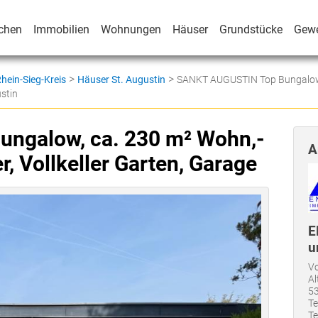
chen
Immobilien
Wohnungen
Häuser
Grundstücke
Gew
>
>
hein-Sieg-Kreis
Häuser St. Augustin
SANKT AUGUSTIN Top Bungalow, c
stin
ngalow, ca. 230 m² Wohn,-
A
r, Vollkeller Garten, Garage
E
u
Vo
Al
53
Te
Te