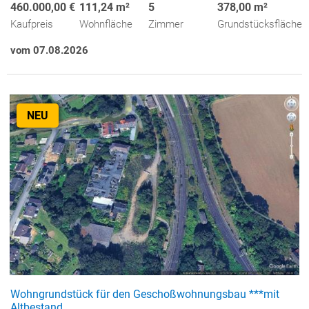
460.000,00 €
111,24 m²
5
378,00 m²
Kaufpreis
Wohnfläche
Zimmer
Grundstücksfläche
vom 07.08.2026
NEU
Wohngrundstück für den Geschoßwohnungsbau ***mit
Altbestand