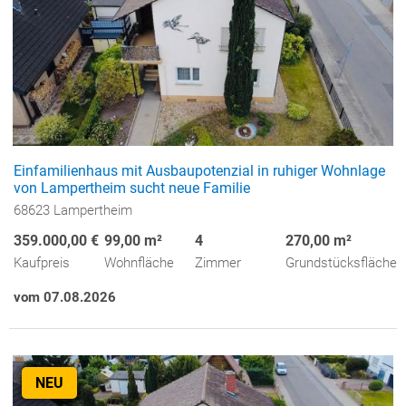
Einfamilienhaus mit Ausbaupotenzial in ruhiger Wohnlage
von Lampertheim sucht neue Familie
68623 Lampertheim
359.000,00 €
99,00 m²
4
270,00 m²
Kaufpreis
Wohnfläche
Zimmer
Grundstücksfläche
vom 07.08.2026
NEU