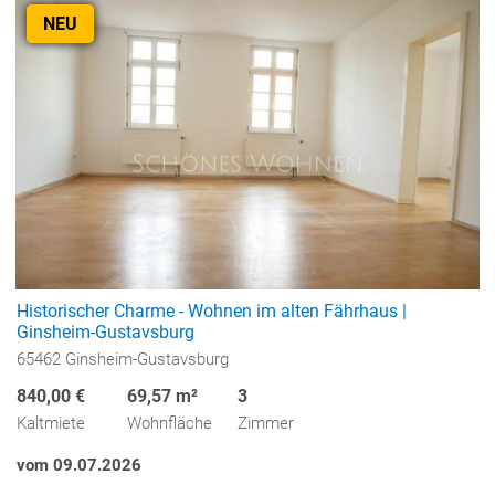
NEU
Historischer Charme - Wohnen im alten Fährhaus |
Ginsheim-Gustavsburg
65462 Ginsheim-Gustavsburg
840,00 €
69,57 m²
3
Kaltmiete
Wohnfläche
Zimmer
vom 09.07.2026