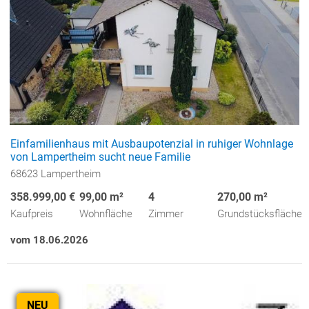
Einfamilienhaus mit Ausbaupotenzial in ruhiger Wohnlage
von Lampertheim sucht neue Familie
68623 Lampertheim
358.999,00 €
99,00 m²
4
270,00 m²
Kaufpreis
Wohnfläche
Zimmer
Grundstücksfläche
vom 18.06.2026
NEU