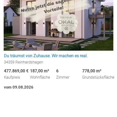
Du träumst von Zuhause. Wir machen es real.
34359 Reinhardshagen
477.869,00 €
187,00 m²
6
778,00 m²
Kaufpreis
Wohnfläche
Zimmer
Grundstücksfläche
vom 09.08.2026