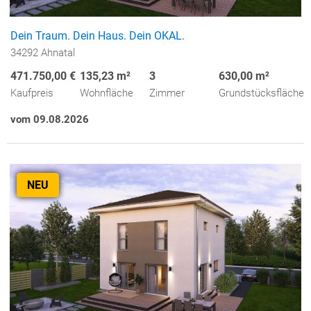
Dein Traum. Dein Haus. Dein OKAL.
34292 Ahnatal
471.750,00 €
135,23 m²
3
630,00 m²
Kaufpreis
Wohnfläche
Zimmer
Grundstücksfläche
vom 09.08.2026
NEU