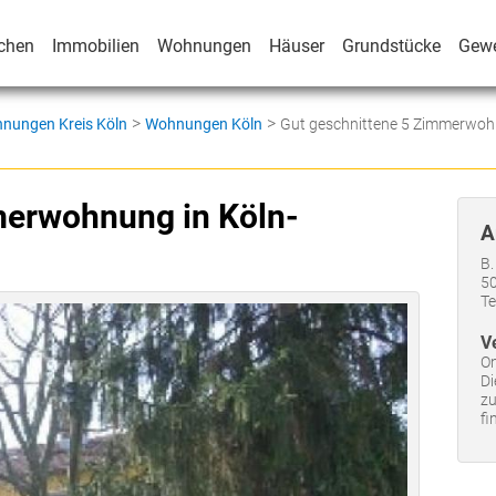
chen
Immobilien
Wohnungen
Häuser
Grundstücke
Gew
>
>
nungen Kreis Köln
Wohnungen Köln
Gut geschnittene 5 Zimmerwoh
merwohnung in Köln-
A
B.
50
Te
V
On
Di
zu
fi