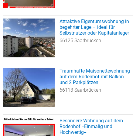
Attraktive Eigentumswohnung in
begehrter Lage – ideal für
Selbstnutzer oder Kapitalanleger
66125 Saarbrücken
Traumhafte Maisonettewohnung
auf dem Rodenhof mit Balkon
und 2 Parkplätzen
66113 Saarbrücken
Besondere Wohnung auf dem
Rodenhof --Einmalig und
Hochwertig--