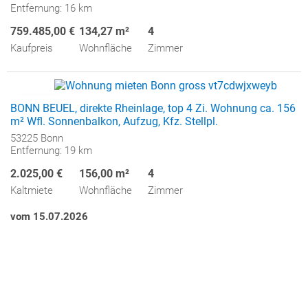
Entfernung: 16 km
759.485,00 €
134,27 m²
4
Kaufpreis
Wohnfläche
Zimmer
BONN BEUEL, direkte Rheinlage, top 4 Zi. Wohnung ca. 156
NEU
m² Wfl. Sonnenbalkon, Aufzug, Kfz. Stellpl.
53225 Bonn
Entfernung: 19 km
2.025,00 €
156,00 m²
4
Kaltmiete
Wohnfläche
Zimmer
vom 15.07.2026