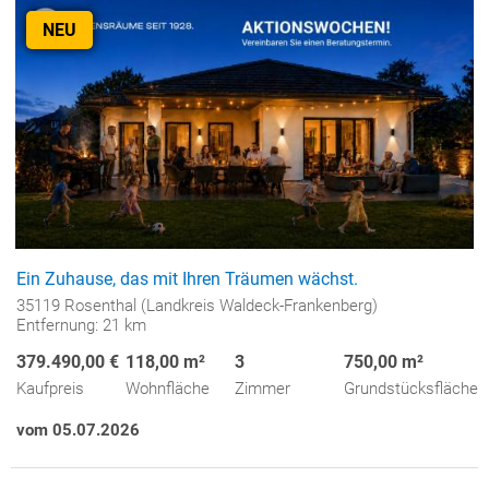
NEU
Ein Zuhause, das mit Ihren Träumen wächst.
35119 Rosenthal (Landkreis Waldeck-Frankenberg)
Entfernung: 21 km
379.490,00 €
118,00 m²
3
750,00 m²
Kaufpreis
Wohnfläche
Zimmer
Grundstücksfläche
vom 05.07.2026