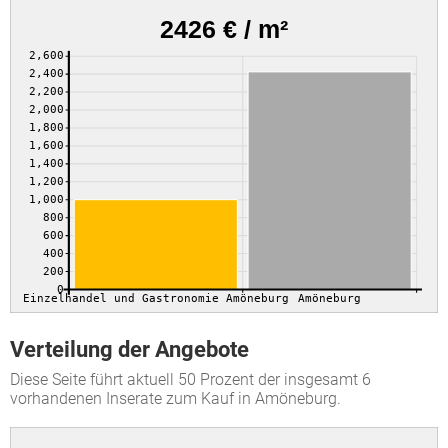
2426 € / m²
2,600
2,400
2,200
2,000
1,800
1,600
1,400
1,200
1,000
800
600
400
200
0
Einzelhandel und Gastronomie Amöneburg
Amöneburg
Verteilung der Angebote
Diese Seite führt aktuell 50 Prozent der insgesamt 6
vorhandenen Inserate zum Kauf in Amöneburg.