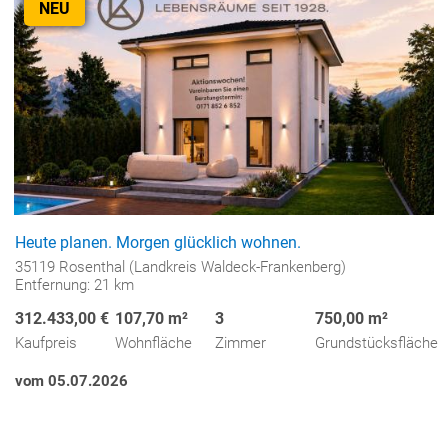
NEU
Heute planen. Morgen glücklich wohnen.
35119 Rosenthal (Landkreis Waldeck-Frankenberg)
Entfernung: 21 km
312.433,00 €
107,70 m²
3
750,00 m²
Kaufpreis
Wohnfläche
Zimmer
Grundstücksfläche
vom 05.07.2026