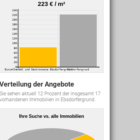
223 € / m²
240
220
200
180
160
140
120
100
80
60
40
20
0
Einzelhandel und Gastronomie Ebsdorfergrund
Ebsdorfergrund
Verteilung der Angebote
Sie sehen aktuell 12 Prozent der insgesamt 17
vorhandenen Immobilien in Ebsdorfergrund.
Ihre Suche vs. alle Immobilien