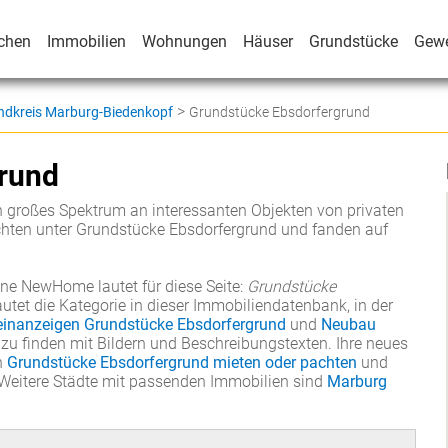
chen
Immobilien
Wohnungen
Häuser
Grundstücke
Gew
>
ndkreis Marburg-Biedenkopf
Grundstücke Ebsdorfergrund
rund
 großes Spektrum an interessanten Objekten von privaten
chten unter Grundstücke Ebsdorfergrund und fanden auf
ne NewHome lautet für diese Seite:
Grundstücke
utet die Kategorie in dieser Immobiliendatenbank, in der
einanzeigen Grundstücke Ebsdorfergrund
und
Neubau
zu finden mit Bildern und Beschreibungstexten. Ihre neues
n
Grundstücke Ebsdorfergrund mieten oder pachten
und
Weitere Städte mit passenden Immobilien sind
Marburg