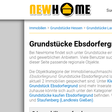
Su
>
>
Immobilien
Grundstücke Hessen
Grundstücke La
Grundstücke Ebsdorferg
Bei NewHome findet sich unter Grundstücke ein
und gewerblichen Anbietern. Viele Benutzer su
dieser Seite passende regionale Objekte.
Die Objektkategorie der Immobiliensuchmaschi
Ebsdorfergrund
. Grundstücke Ebsdorfergrund la
aktuell 2 Immobilien gespeichert sind. Unter
Kl
Grundstück Ebsdorfergrund
sind mehr Inserate 
zuhause könnte sich auch unter den Kategorie
Grundstücke kaufen Ebsdorfergrund
befinden. 
und
Staufenberg (Landkreis Gießen)
.