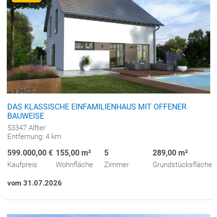
DAS KLASSISCHE EINFAMILIENHAUS MIT OFFENER
BAUWEISE
53347 Alfter
Entfernung: 4 km
599.000,00 €
155,00 m²
5
289,00 m²
Kaufpreis
Wohnfläche
Zimmer
Grundstücksfläche
vom 31.07.2026