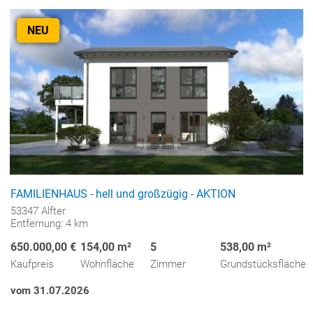
NEU
FAMILIENHAUS - hell und großzügig - AKTION
53347 Alfter
Entfernung: 4 km
650.000,00 €
154,00 m²
5
538,00 m²
Kaufpreis
Wohnfläche
Zimmer
Grundstücksfläche
vom 31.07.2026