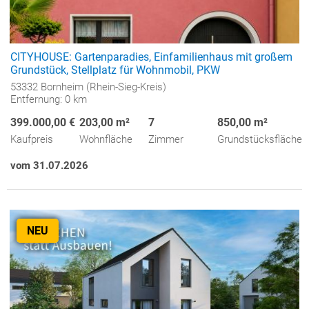
CITYHOUSE: Gartenparadies, Einfamilienhaus mit großem
Grundstück, Stellplatz für Wohnmobil, PKW
53332 Bornheim (Rhein-Sieg-Kreis)
Entfernung: 0 km
399.000,00 €
203,00 m²
7
850,00 m²
Kaufpreis
Wohnfläche
Zimmer
Grundstücksfläche
vom 31.07.2026
NEU