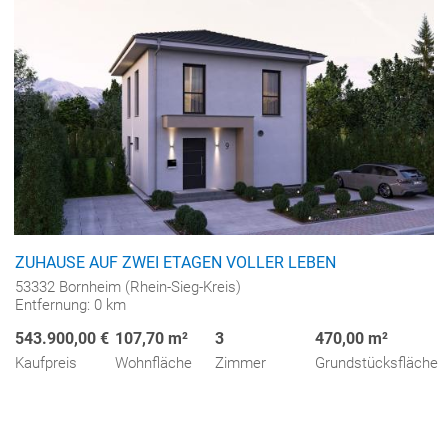
ZUHAUSE AUF ZWEI ETAGEN VOLLER LEBEN
53332 Bornheim (Rhein-Sieg-Kreis)
Entfernung: 0 km
543.900,00 €
107,70 m²
3
470,00 m²
Kaufpreis
Wohnfläche
Zimmer
Grundstücksfläche