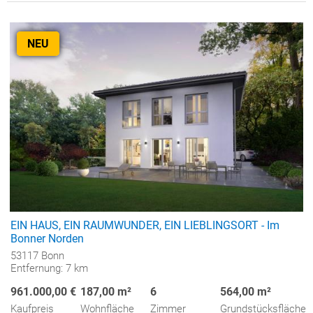
NEU
EIN HAUS, EIN RAUMWUNDER, EIN LIEBLINGSORT - Im
Bonner Norden
53117 Bonn
Entfernung: 7 km
961.000,00 €
187,00 m²
6
564,00 m²
Kaufpreis
Wohnfläche
Zimmer
Grundstücksfläche