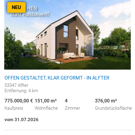
NEU
OFFEN GESTALTET, KLAR GEFORMT - IN ALFTER
53347 Alfter
Entfernung: 4 km
775.000,00 €
151,00 m²
4
376,00 m²
Kaufpreis
Wohnfläche
Zimmer
Grundstücksfläche
vom 31.07.2026