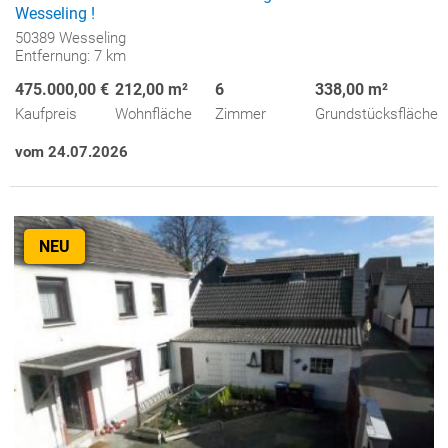
Wesseling !
50389 Wesseling
Entfernung: 7 km
475.000,00 €
212,00 m²
6
338,00 m²
Kaufpreis
Wohnfläche
Zimmer
Grundstücksfläche
vom 24.07.2026
NEU