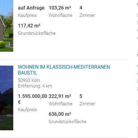
auf Anfrage
103,26 m²
4
Kaufpreis
Wohnfläche
Zimmer
117,42 m²
Grundstücksfläche
WOHNEN IM KLASSISCH-MEDITERRANEN
BAUSTIL
50933 Köln
Entfernung: 4 km
1.595.000,00
222,91 m²
5
€
Wohnfläche
Zimmer
Kaufpreis
636,00 m²
Grundstücksfläche