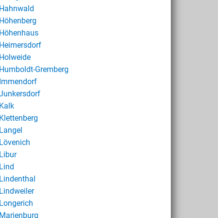
Hahnwald
Höhenberg
Höhenhaus
Heimersdorf
Holweide
Humboldt-Gremberg
Immendorf
Junkersdorf
Kalk
Klettenberg
Langel
Lövenich
Libur
Lind
Lindenthal
Lindweiler
Longerich
Marienburg