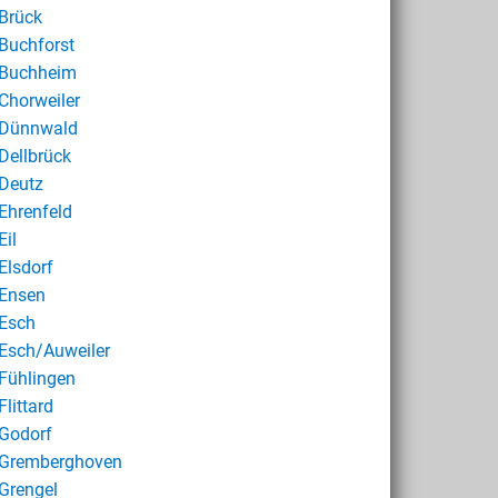
Brück
Buchforst
Buchheim
Chorweiler
Dünnwald
Dellbrück
Deutz
Ehrenfeld
Eil
Elsdorf
Ensen
Esch
Esch/Auweiler
Fühlingen
Flittard
Godorf
Gremberghoven
Grengel