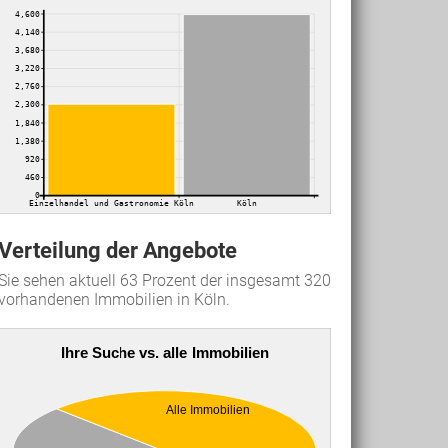
4,600
4,140
3,680
3,220
2,760
2,300
1,840
1,380
920
460
0
Einzelhandel und Gastronomie Köln
Köln
Verteilung der Angebote
Sie sehen aktuell 63 Prozent der insgesamt 320
vorhandenen Immobilien in Köln.
Ihre Suche vs. alle Immobilien
Alle Immobilien