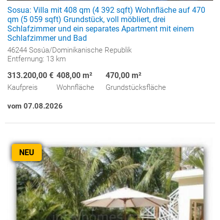
Sosua: Villa mit 408 qm (4 392 sqft) Wohnfläche auf 470
qm (5 059 sqft) Grundstück, voll möbliert, drei
Schlafzimmer und ein separates Apartment mit einem
Schlafzimmer und Bad
46244 Sosúa/Dominikanische Republik
Entfernung: 13 km
313.200,00 €
408,00 m²
470,00 m²
Kaufpreis
Wohnfläche
Grundstücksfläche
vom 07.08.2026
NEU