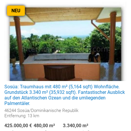
NEU
Sosúa: Traumhaus mit 480 m² (5,164 sqft) Wohnfläche.
Grundstück 3.340 m² (35,932 sqft). Fantastischer Ausblick
auf den Atlantischen Ozean und die umliegenden
Palmentäler.
46244 Sosúa/Dominikanische Republik
Entfernung: 13 km
425.000,00 €
480,00 m²
3.340,00 m²