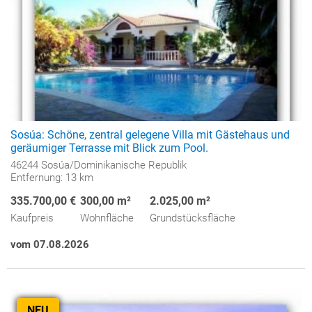
Sosúa: Schöne, zentral gelegene Villa mit Gästehaus und
geräumiger Terrasse mit Blick zum Pool.
46244 Sosúa/Dominikanische Republik
Entfernung: 13 km
335.700,00 €
300,00 m²
2.025,00 m²
Kaufpreis
Wohnfläche
Grundstücksfläche
vom 07.08.2026
NEU