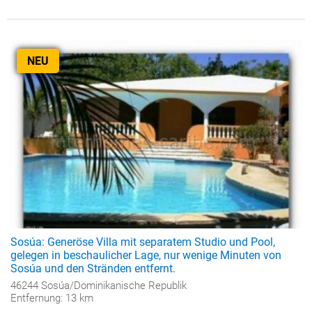
NEU
Sosúa: Generöse Villa mit separatem Studio und Pool,
gelegen in beschaulicher Lage, nur wenige Minuten von
Sosúa und den Stränden entfernt.
46244 Sosúa/Dominikanische Republik
Entfernung: 13 km