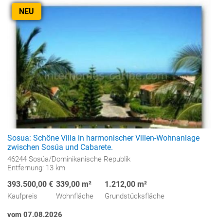
NEU
Sosua: Schöne Villa in harmonischer Villen-Wohnanlage
zwischen Sosúa und Cabarete.
46244 Sosúa/Dominikanische Republik
Entfernung: 13 km
393.500,00 €
339,00 m²
1.212,00 m²
Kaufpreis
Wohnfläche
Grundstücksfläche
vom 07.08.2026