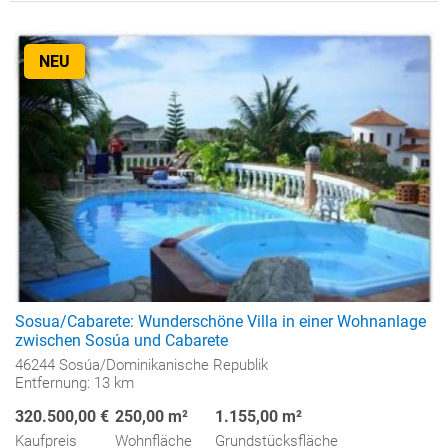
NEU
Sosua/Cabarete: Wunderschöne Villa in einer Wohnanlage
zwischen Sosúa und Cabarete
46244 Sosúa/Dominikanische Republik
Entfernung: 13 km
320.500,00 €
250,00 m²
1.155,00 m²
Kaufpreis
Wohnfläche
Grundstücksfläche