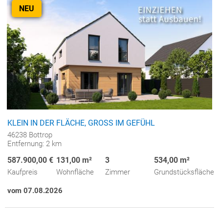
NEU
KLEIN IN DER FLÄCHE, GROSS IM GEFÜHL
46238 Bottrop
Entfernung: 2 km
587.900,00 €
131,00 m²
3
534,00 m²
Kaufpreis
Wohnfläche
Zimmer
Grundstücksfläche
vom 07.08.2026