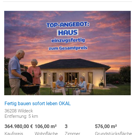
Fertig bauen sofort leben OKAL
36208 Wildeck
Entfernung: 5 km
364.980,00 €
106,00 m²
3
576,00 m²
Kaufpreis
Wohnfläche
Zimmer
Grundstücksfläche