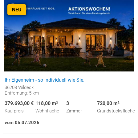
NEU
Ihr Eigenheim - so individuell wie Sie.
36208 Wildeck
Entfernung: 5 km
379.693,00 €
118,00 m²
3
720,00 m²
Kaufpreis
Wohnfläche
Zimmer
Grundstücksfläche
vom 05.07.2026