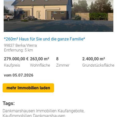
*260m² Haus für Sie und die ganze Familie*
99837 Berka/Werra
Entfernung: 5 km
279.000,00 €
263,00 m²
8
2.400,00 m²
Kaufpreis
Wohnfläche
Zimmer
Grundstücksfläche
vom 05.07.2026
mehr Immobilien laden
Tags:
Dankmarshausen Immobilien Kaufangebote,
Kaufimmobilien Dankmarshausen