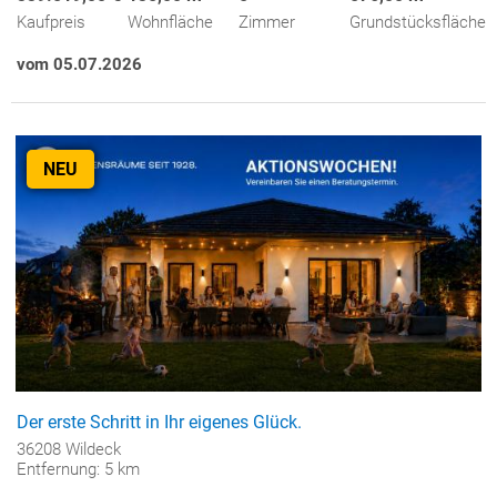
Kaufpreis
Wohnfläche
Zimmer
Grundstücksfläche
vom 05.07.2026
NEU
Der erste Schritt in Ihr eigenes Glück.
36208 Wildeck
Entfernung: 5 km