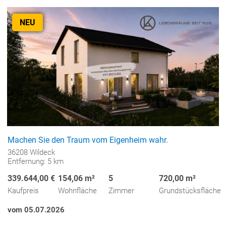
NEU
Machen Sie den Traum vom Eigenheim wahr.
36208 Wildeck
Entfernung: 5 km
339.644,00 €
154,06 m²
5
720,00 m²
Kaufpreis
Wohnfläche
Zimmer
Grundstücksfläche
vom 05.07.2026