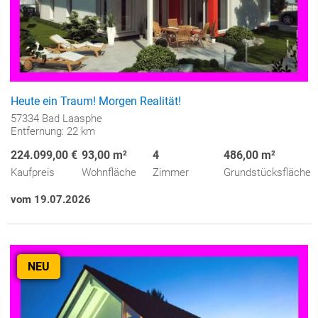
Heute ein Traum! Morgen Realität!
57334 Bad Laasphe
Entfernung: 22 km
224.099,00 €
93,00 m²
4
486,00 m²
Kaufpreis
Wohnfläche
Zimmer
Grundstücksfläche
vom 19.07.2026
NEU