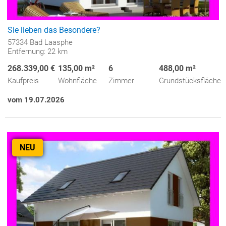
Sie lieben das Besondere?
57334 Bad Laasphe
Entfernung: 22 km
268.339,00 €
135,00 m²
6
488,00 m²
Kaufpreis
Wohnfläche
Zimmer
Grundstücksfläche
vom 19.07.2026
NEU