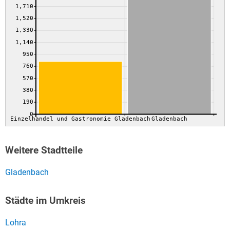
1,710
1,520
1,330
1,140
950
760
570
380
190
0
Einzelhandel und Gastronomie Gladenbach
Gladenbach
Weitere Stadtteile
Gladenbach
Städte im Umkreis
Lohra