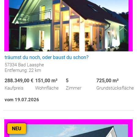
träumst du noch, oder baust du schon?
57334 Bad Laasphe
Entfernung: 22 km
288.349,00 €
151,00 m²
5
725,00 m²
Kaufpreis
Wohnfläche
Zimmer
Grundstücksfläche
vom 19.07.2026
NEU