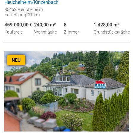
Heuchelheim/Kinzenbach
35452 Heuchelheim
Entfernung: 21 km
459.000,00 €
240,00 m²
8
1.428,00 m²
Kaufpreis
Wohnfläche
Zimmer
Grundstücksfläche
NEU