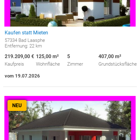
Kaufen statt Mieten
57334 Bad Laasphe
Entfernung: 22 km
219.209,00 €
125,00 m²
5
407,00 m²
Kaufpreis
Wohnfläche
Zimmer
Grundstücksfläche
vom 19.07.2026
NEU