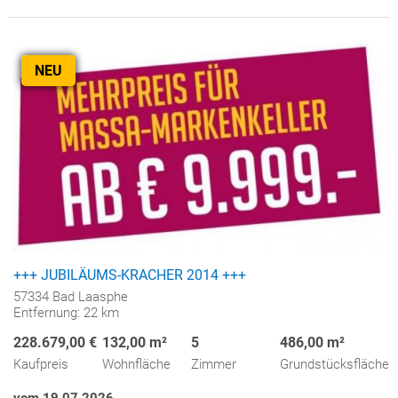
NEU
+++ JUBILÄUMS-KRACHER 2014 +++
57334 Bad Laasphe
Entfernung: 22 km
228.679,00 €
132,00 m²
5
486,00 m²
Kaufpreis
Wohnfläche
Zimmer
Grundstücksfläche
vom 19.07.2026