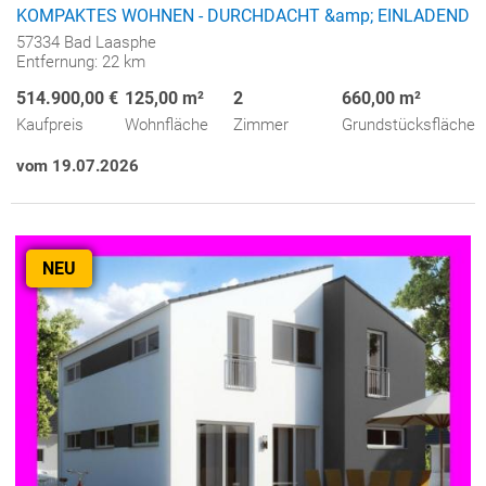
KOMPAKTES WOHNEN - DURCHDACHT &amp; EINLADEND
57334 Bad Laasphe
Entfernung: 22 km
514.900,00 €
125,00 m²
2
660,00 m²
Kaufpreis
Wohnfläche
Zimmer
Grundstücksfläche
vom 19.07.2026
NEU