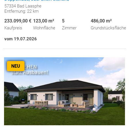
57334 Bad Laasphe
Entfernung: 22 km
233.099,00 €
123,00 m²
5
486,00 m²
Kaufpreis
Wohnfläche
Zimmer
Grundstücksfläche
vom 19.07.2026
NEU