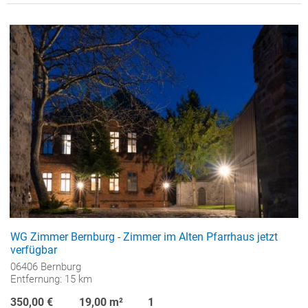
WG Zimmer Bernburg - Zimmer im Alten Pfarrhaus jetzt
verfügbar
06406 Bernburg
Entfernung: 15 km
350,00 €
19,00 m²
1