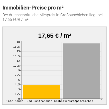
Immobilien-Preise pro m²
Der durchschnittliche Mietpreis in Großpaschleben liegt bei
17,65 EUR / m².
17,65 € / m²
18
16.5
15
13.5
12
10.5
9
7.5
6
4.5
3
1.5
0
Einzelhandel und Gastronomie Großpaschleben
Großpaschleben