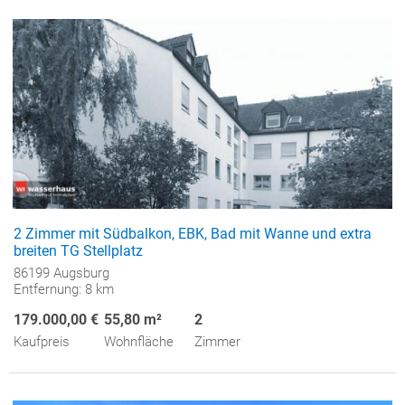
2 Zimmer mit Südbalkon, EBK, Bad mit Wanne und extra
breiten TG Stellplatz
86199 Augsburg
Entfernung: 8 km
179.000,00 €
55,80 m²
2
Kaufpreis
Wohnfläche
Zimmer