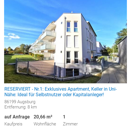
RESERVIERT - Nr.1: Exklusives Apartment, Keller in Uni-
Nähe: Ideal für Selbstnutzer oder Kapitalanleger!
86199 Augsburg
Entfernung: 8 km
auf Anfrage
20,66 m²
1
Kaufpreis
Wohnfläche
Zimmer