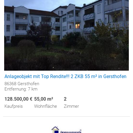
Anlageobjekt mit Top Rendite!!! 2 ZKB 55 m² in Gersthofen
86368 Gersthofen
Entfernung: 7 km
128.500,00 €
55,00 m²
2
Kaufpreis
Wohnfläche
Zimmer