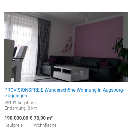
PROVISIONSFREIE Wunderschöne Wohnung in Augsburg-
Göggingen
86199 Augsburg
Entfernung: 8 km
190.000,00 €
70,00 m²
Kaufpreis
Wohnfläche