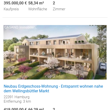
395.000,00 €
58,34 m²
2
Kaufpreis
Wohnfläche
Zimmer
Neubau Erdgeschoss-Wohnung - Entspannt wohnen nahe
dem Wellingsbüttler Markt
22391 Hamburg
Entfernung: 3 km
419.000,00 €
66,29 m²
2