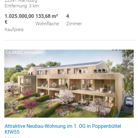
22391 Hamburg
Entfernung: 3 km
1.025.000,00
133,68 m²
4
€
Wohnfläche
Zimmer
Kaufpreis
Attraktive Neubau-Wohnung im 1. OG in Poppenbüttel
KfW55