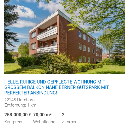
HELLE, RUHIGE UND GEPFLEGTE WOHNUNG MIT
GROSSEM BALKON NAHE BERNER GUTSPARK MIT
PERFEKTER ANBINDUNG!
22145 Hamburg
Entfernung: 1 km
258.000,00 €
70,00 m²
2
Kaufpreis
Wohnfläche
Zimmer