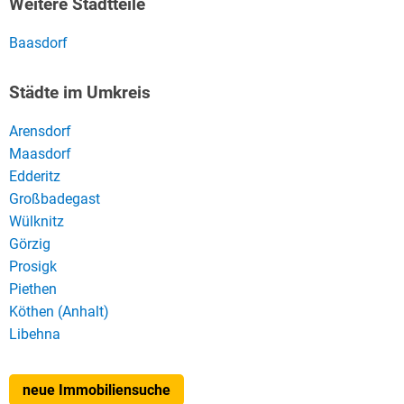
Weitere Stadtteile
Baasdorf
Städte im Umkreis
Arensdorf
Maasdorf
Edderitz
Großbadegast
Wülknitz
Görzig
Prosigk
Piethen
Köthen (Anhalt)
Libehna
neue Immobiliensuche