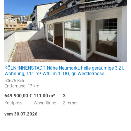
KÖLN INNENSTADT Nähe Neumarkt, helle geräumige 3 Zi.
Wohnung, 111 m² Wfl. im 1. OG, gr. Westterrasse
50676 Köln
Entfernung: 17 km
649.900,00 €
111,00 m²
3
Kaufpreis
Wohnfläche
Zimmer
vom 30.07.2026