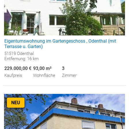
Eigentumswohnung im Gartengeschoss , Odenthal (mit
Terrasse u. Garten)
51519 Odenthal
Entfernung: 16 km
229.000,00 €
93,00 m²
3
Kaufpreis
Wohnfläche
Zimmer
NEU