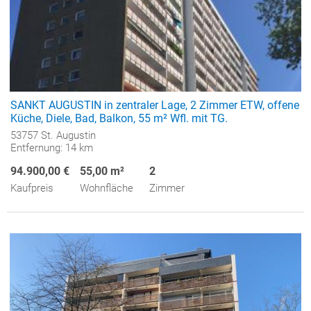
SANKT AUGUSTIN in zentraler Lage, 2 Zimmer ETW, offene
Küche, Diele, Bad, Balkon, 55 m² Wfl. mit TG.
53757 St. Augustin
Entfernung: 14 km
94.900,00 €
55,00 m²
2
Kaufpreis
Wohnfläche
Zimmer