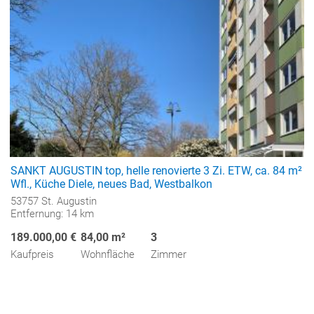
SANKT AUGUSTIN top, helle renovierte 3 Zi. ETW, ca. 84 m²
Wfl., Küche Diele, neues Bad, Westbalkon
53757 St. Augustin
Entfernung: 14 km
189.000,00 €
84,00 m²
3
Kaufpreis
Wohnfläche
Zimmer