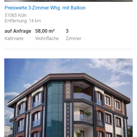
Preiswerte 3-Zimmer Whg. mit Balkon
51065 Köln
Entfernung: 14 km
auf Anfrage
58,00 m²
3
Kaltmiete
Wohnfläche
Zimmer