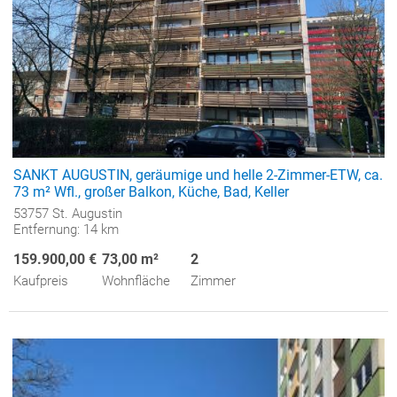
SANKT AUGUSTIN, geräumige und helle 2-Zimmer-ETW, ca.
73 m² Wfl., großer Balkon, Küche, Bad, Keller
53757 St. Augustin
Entfernung: 14 km
159.900,00 €
73,00 m²
2
Kaufpreis
Wohnfläche
Zimmer