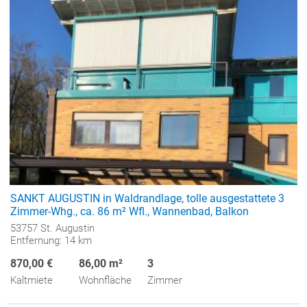
SANKT AUGUSTIN in Waldrandlage, tolle ausgestattete 3
Zimmer-Whg., ca. 86 m² Wfl., Wannenbad, Balkon
53757 St. Augustin
Entfernung: 14 km
870,00 €
86,00 m²
3
Kaltmiete
Wohnfläche
Zimmer