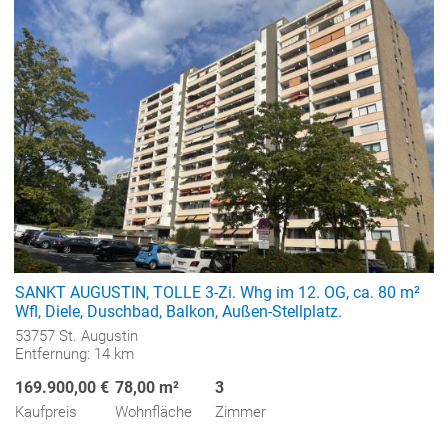
SANKT AUGUSTIN, TOLLE 3-Zi. Whg im 12. OG, ca. 80 m²
Wfl, Diele, Duschbad, Balkon, Außen-Stellplatz.
53757 St. Augustin
Entfernung: 14 km
169.900,00 €
78,00 m²
3
Kaufpreis
Wohnfläche
Zimmer