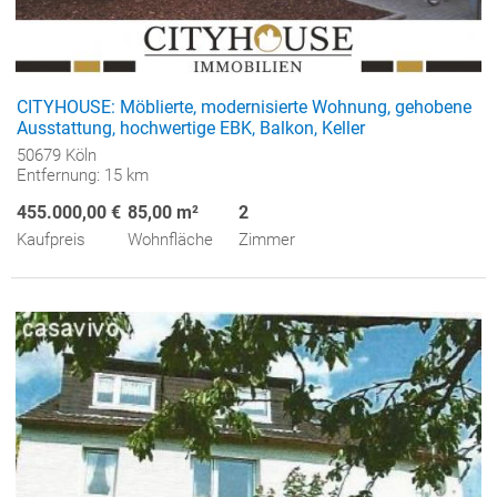
CITYHOUSE: Möblierte, modernisierte Wohnung, gehobene
Ausstattung, hochwertige EBK, Balkon, Keller
50679 Köln
Entfernung: 15 km
455.000,00 €
85,00 m²
2
Kaufpreis
Wohnfläche
Zimmer