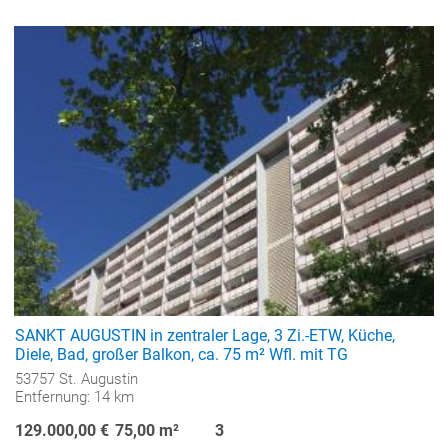
SANKT AUGUSTIN in zentraler Lage, 3 Zi.-ETW, Küche,
Diele, Bad, großer Balkon, ca. 75 m² Wfl. mit TG
53757 St. Augustin
Entfernung: 14 km
129.000,00 €
75,00 m²
3