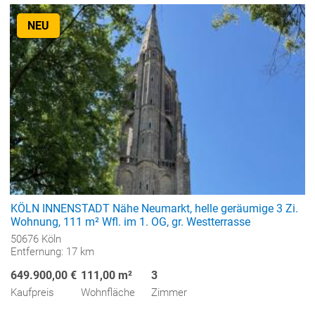
NEU
KÖLN INNENSTADT Nähe Neumarkt, helle geräumige 3 Zi.
Wohnung, 111 m² Wfl. im 1. OG, gr. Westterrasse
50676 Köln
Entfernung: 17 km
649.900,00 €
111,00 m²
3
Kaufpreis
Wohnfläche
Zimmer