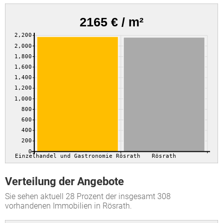
2165 € / m²
2,200
2,000
1,800
1,600
1,400
1,200
1,000
800
600
400
200
0
Einzelhandel und Gastronomie Rösrath
Rösrath
Verteilung der Angebote
Sie sehen aktuell 28 Prozent der insgesamt 308
vorhandenen Immobilien in Rösrath.