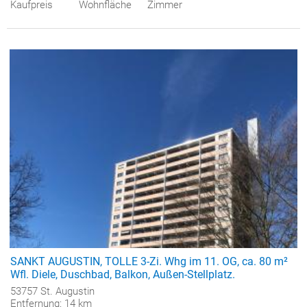
Kaufpreis
Wohnfläche
Zimmer
SANKT AUGUSTIN, TOLLE 3-Zi. Whg im 11. OG, ca. 80 m²
Wfl. Diele, Duschbad, Balkon, Außen-Stellplatz.
53757 St. Augustin
Entfernung: 14 km