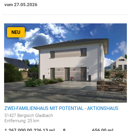
vom 27.05.2026
NEU
ZWEI-FAMILIENHAUS MIT POTENTIAL - AKTIONSHAUS
51427 Bergisch Gladbach
Entfernung: 25 km
1.267.000,00
226,13 m²
8
656,00 m²