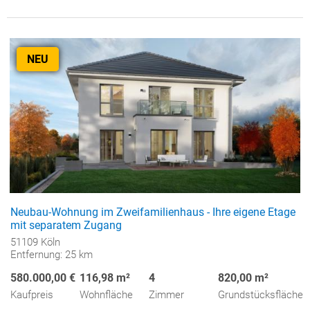
NEU
Neubau-Wohnung im Zweifamilienhaus - Ihre eigene Etage
mit separatem Zugang
51109 Köln
Entfernung: 25 km
580.000,00 €
116,98 m²
4
820,00 m²
Kaufpreis
Wohnfläche
Zimmer
Grundstücksfläche