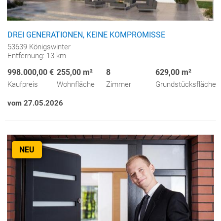
DREI GENERATIONEN, KEINE KOMPROMISSE
53639 Königswinter
Entfernung: 13 km
998.000,00 €
255,00 m²
8
629,00 m²
Kaufpreis
Wohnfläche
Zimmer
Grundstücksfläche
vom 27.05.2026
NEU