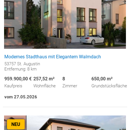
Modernes Stadthaus mit Elegantem Walmdach
53757 St. Augustin
Entfernung: 8 km
959.900,00 €
257,52 m²
8
650,00 m²
Kaufpreis
Wohnfläche
Zimmer
Grundstücksfläche
vom 27.05.2026
NEU