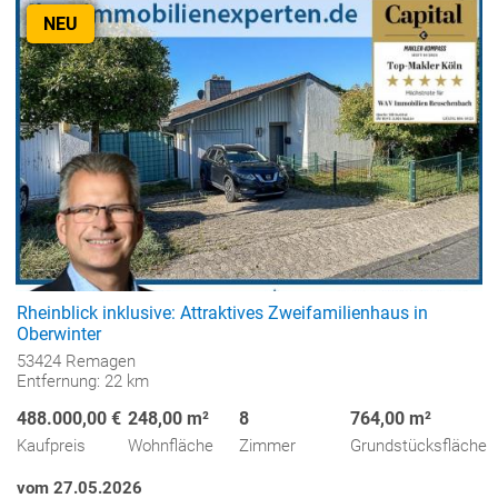
NEU
Rheinblick inklusive: Attraktives Zweifamilienhaus in
Oberwinter
53424 Remagen
Entfernung: 22 km
488.000,00 €
248,00 m²
8
764,00 m²
Kaufpreis
Wohnfläche
Zimmer
Grundstücksfläche
vom 27.05.2026