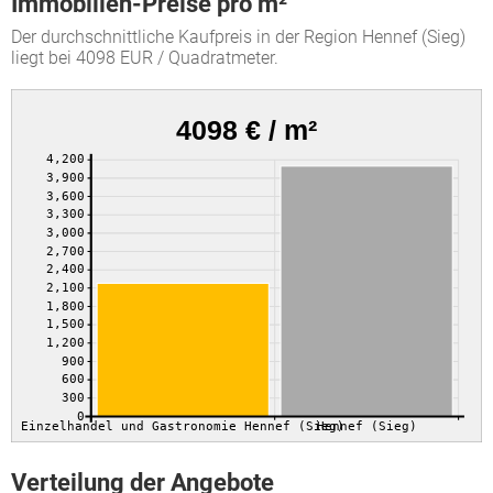
Immobilien-Preise pro m²
Der durchschnittliche Kaufpreis in der Region Hennef (Sieg)
liegt bei 4098 EUR / Quadratmeter.
4098 € / m²
4,200
3,900
3,600
3,300
3,000
2,700
2,400
2,100
1,800
1,500
1,200
900
600
300
0
Einzelhandel und Gastronomie Hennef (Sieg)
Hennef (Sieg)
Verteilung der Angebote