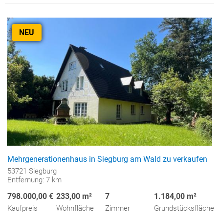
NEU
Mehrgenerationenhaus in Siegburg am Wald zu verkaufen
53721 Siegburg
Entfernung: 7 km
798.000,00 €
233,00 m²
7
1.184,00 m²
Kaufpreis
Wohnfläche
Zimmer
Grundstücksfläche