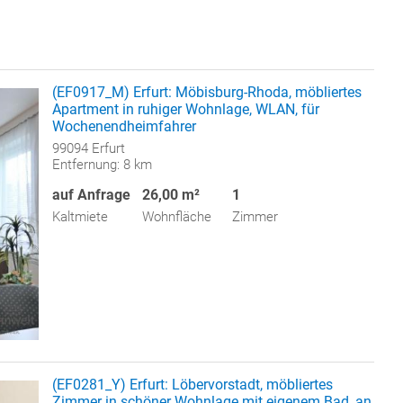
(EF0917_M) Erfurt: Möbisburg-Rhoda, möbliertes
Apartment in ruhiger Wohnlage, WLAN, für
Wochenendheimfahrer
99094 Erfurt
Entfernung: 8 km
auf Anfrage
26,00 m²
1
Kaltmiete
Wohnfläche
Zimmer
(EF0281_Y) Erfurt: Löbervorstadt, möbliertes
Zimmer in schöner Wohnlage mit eigenem Bad, an