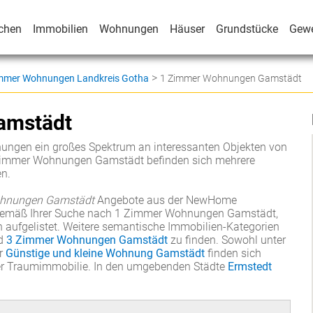
chen
Immobilien
Wohnungen
Häuser
Grundstücke
Gew
>
mmer Wohnungen Landkreis Gotha
1 Zimmer Wohnungen Gamstädt
amstädt
ungen ein großes Spektrum an interessanten Objekten von
1 Zimmer Wohnungen Gamstädt befinden sich mehrere
en.
hnungen Gamstädt
Angebote aus der NewHome
, gemäß Ihrer Suche nach 1 Zimmer Wohnungen Gamstädt,
 aufgelistet. Weitere semantische Immobilien-Kategorien
d
3 Zimmer Wohnungen Gamstädt
zu finden. Sowohl unter
er
Günstige und kleine Wohnung Gamstädt
finden sich
rer Traumimmobilie. In den umgebenden Städte
Ermstedt