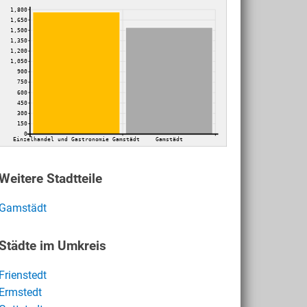
1,800
1,650
1,500
1,350
1,200
1,050
900
750
600
450
300
150
0
Einzelhandel und Gastronomie Gamstädt
Gamstädt
Weitere Stadtteile
Gamstädt
Städte im Umkreis
Frienstedt
Ermstedt