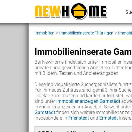
Su
>
>
Immobilien
Immobilieninserate Thüringen
Immobil
Immobilieninserate Gam
Bei NewHome findet sich unter Immobilieninser
privaten und gewerblichen Anbietern. Unter Im
mit Bildern, Texten und Anbieterangaben.
Diese individualisierte Suchergebnisliste führt 
Für Ihr neues Zuhause sind, gemäß Ihrer Suche
Objekte zum mieten und kaufen aufgelistet. Fa
sind unter
Immobilienanzeigen Gamstädt
sowi
Immobilienanzeigen im Angebot. Sowohl unte
Gamstädt
finden sich weitere Immobilienanzeig
insbesondere in
Frienstedt
und
Ermstedt
Insera