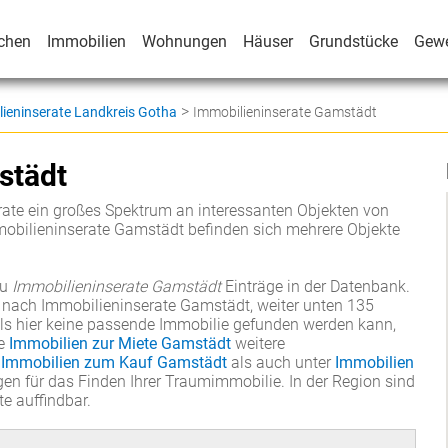
chen
Immobilien
Wohnungen
Häuser
Grundstücke
Gew
>
ieninserate Landkreis Gotha
Immobilieninserate Gamstädt
städt
ate ein großes Spektrum an interessanten Objekten von
mobilieninserate Gamstädt befinden sich mehrere Objekte
zu
Immobilieninserate Gamstädt
Einträge in der Datenbank.
 nach Immobilieninserate Gamstädt, weiter unten 135
lls hier keine passende Immobilie gefunden werden kann,
e
Immobilien zur Miete Gamstädt
weitere
r
Immobilien zum Kauf Gamstädt
als auch unter
Immobilien
en für das Finden Ihrer Traumimmobilie. In der Region sind
te auffindbar.