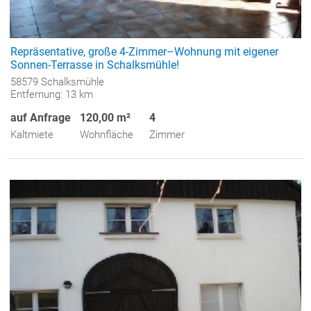
Repräsentative, große 4-Zimmer–Wohnung mit eigener
Sonnen-Terrasse in Schalksmühle!
58579 Schalksmühle
Entfernung: 13 km
auf Anfrage
120,00 m²
4
Kaltmiete
Wohnfläche
Zimmer