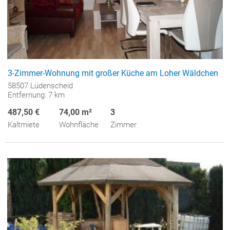
3-Zimmer-Wohnung mit großer Küche am Loher Wäldchen
58507 Lüdenscheid
Entfernung: 7 km
487,50 €
74,00 m²
3
Kaltmiete
Wohnfläche
Zimmer