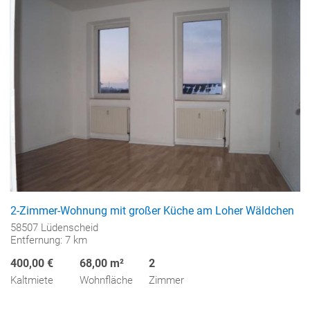
2-Zimmer-Wohnung mit großer Küche am Loher Wäldchen
58507 Lüdenscheid
Entfernung: 7 km
400,00 €
68,00 m²
2
Kaltmiete
Wohnfläche
Zimmer