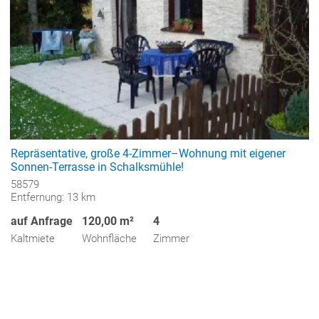
Repräsentative, große 4-Zimmer–Wohnung mit eigener
Sonnen-Terrasse in Schalksmühle!
58579
Entfernung: 13 km
auf Anfrage
120,00 m²
4
Kaltmiete
Wohnfläche
Zimmer