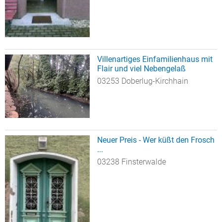
Villenartiges Einfamilienhaus mit
Flair und viel Nebengelaß
03253 Doberlug-Kirchhain
Neuer Preis - Wer küßt den Frosch
...
03238 Finsterwalde