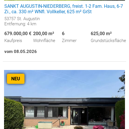
SANKT AUGUSTIN-NIEDERBERG, freist. 1-2 Fam. Haus, 6-7
Zi., ca. 330 m² WNfl. Vollkeller, 625 m² GrSt
53757 St. Augustin
Entfernung: 4 km
679.000,00 €
200,00 m²
6
625,00 m²
Kaufpreis
Wohnfläche
Zimmer
Grundstücksfläche
vom 08.05.2026
NEU