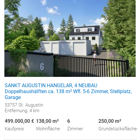
SANKT AUGUSTIN HANGELAR, 4 NEUBAU
Doppelhaushälften ca. 138 m² Wfl. 5-6 Zimmer, Stellplatz,
Garage
53757 St. Augustin
Entfernung: 4 km
499.000,00 €
138,00 m²
6
250,00 m²
Kaufpreis
Wohnfläche
Zimmer
Grundstücksfläche