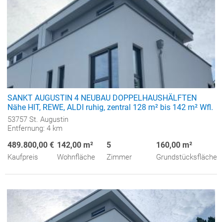
SANKT AUGUSTIN 4 NEUBAU DOPPELHAUSHÄLFTEN
Nähe HIT, REWE, ALDI ruhig, zentral 128 m² bis 142 m² Wfl.
53757 St. Augustin
Entfernung: 4 km
489.800,00 €
142,00 m²
5
160,00 m²
Kaufpreis
Wohnfläche
Zimmer
Grundstücksfläche