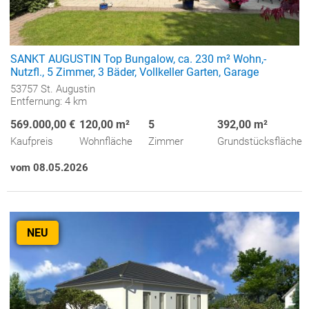
SANKT AUGUSTIN Top Bungalow, ca. 230 m² Wohn,-
Nutzfl., 5 Zimmer, 3 Bäder, Vollkeller Garten, Garage
53757 St. Augustin
Entfernung: 4 km
569.000,00 €
120,00 m²
5
392,00 m²
Kaufpreis
Wohnfläche
Zimmer
Grundstücksfläche
vom 08.05.2026
NEU