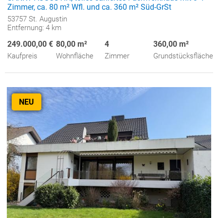
Zimmer, ca. 80 m² Wfl. und ca. 360 m² Süd-GrSt
53757 St. Augustin
Entfernung: 4 km
249.000,00 €
80,00 m²
4
360,00 m²
Kaufpreis
Wohnfläche
Zimmer
Grundstücksfläche
NEU