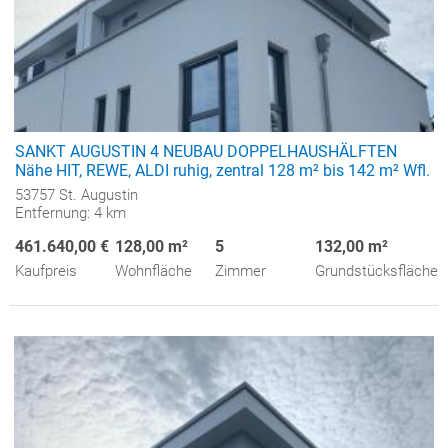
SANKT AUGUSTIN 4 NEUBAU DOPPELHAUSHÄLFTEN
Nähe HIT, REWE, ALDI ruhig, zentral 128 m² bis 142 m² Wfl.
53757 St. Augustin
Entfernung: 4 km
461.640,00 €
128,00 m²
5
132,00 m²
Kaufpreis
Wohnfläche
Zimmer
Grundstücksfläche