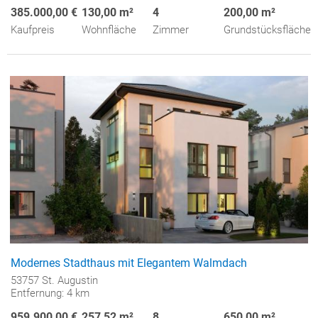
385.000,00 €
130,00 m²
4
200,00 m²
Kaufpreis
Wohnfläche
Zimmer
Grundstücksfläche
Modernes Stadthaus mit Elegantem Walmdach
53757 St. Augustin
Entfernung: 4 km
959.900,00 €
257,52 m²
8
650,00 m²