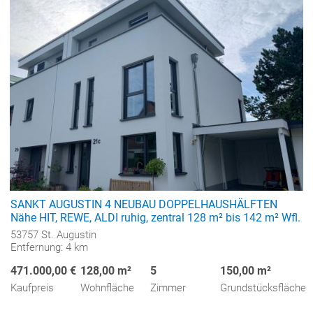
SANKT AUGUSTIN 4 NEUBAU DOPPELHAUSHÄLFTEN
Nähe HIT, REWE, ALDI ruhig, zentral 128 m² bis 142 m² Wfl.
53757 St. Augustin
Entfernung: 4 km
471.000,00 €
128,00 m²
5
150,00 m²
Kaufpreis
Wohnfläche
Zimmer
Grundstücksfläche