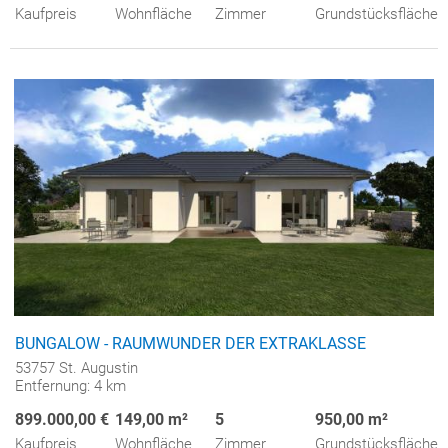
Kaufpreis
Wohnfläche
Zimmer
Grundstücksfläche
BUNGALOW - RAUMWUNDER DER EXTRAKLASSE
53757 St. Augustin
Entfernung: 4 km
899.000,00 €
149,00 m²
5
950,00 m²
Kaufpreis
Wohnfläche
Zimmer
Grundstücksfläche