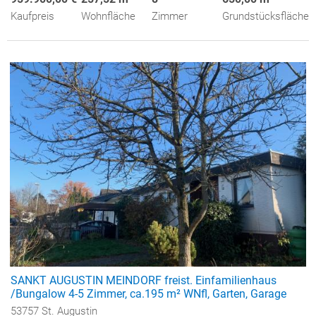
Kaufpreis
Wohnfläche
Zimmer
Grundstücksfläche
SANKT AUGUSTIN MEINDORF freist. Einfamilienhaus
/Bungalow 4-5 Zimmer, ca.195 m² WNfl, Garten, Garage
53757 St. Augustin