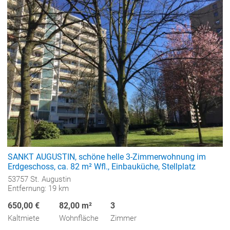
SANKT AUGUSTIN, schöne helle 3-Zimmerwohnung im
Erdgeschoss, ca. 82 m² Wfl., Einbauküche, Stellplatz
53757 St. Augustin
Entfernung: 19 km
650,00 €
82,00 m²
3
Kaltmiete
Wohnfläche
Zimmer