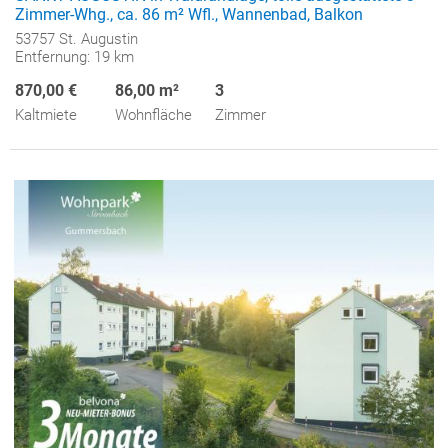
Zimmer-Whg., ca. 86 m² Wfl., Wannenbad, Balkon
53757 St. Augustin
Entfernung: 19 km
870,00 €
86,00 m²
3
Kaltmiete
Wohnfläche
Zimmer