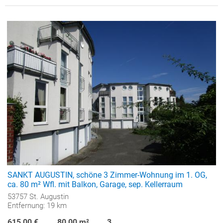
SANKT AUGUSTIN, schöne 3 Zimmer-Wohnung im 1. OG,
ca. 80 m² Wfl. mit Balkon, Garage, sep. Kellerraum
53757 St. Augustin
Entfernung: 19 km
615,00 €
80,00 m²
3