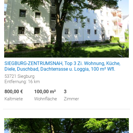
SIEGBURG-ZENTRUMSNAH, Top 3 Zi. Wohnung, Küche,
Diele, Duschbad, Dachterrasse u. Loggia, 100 m² Wfl.
53721 Siegburg
Entfernung: 16 km
800,00 €
100,00 m²
3
Kaltmiete
Wohnfläche
Zimmer