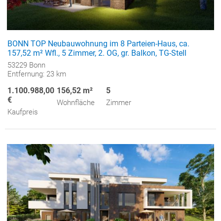
BONN TOP Neubauwohnung im 8 Parteien-Haus, ca.
157,52 m² Wfl., 5 Zimmer, 2. OG, gr. Balkon, TG-Stell
53229 Bonn
Entfernung: 23 km
1.100.988,00
156,52 m²
5
€
Wohnfläche
Zimmer
Kaufpreis