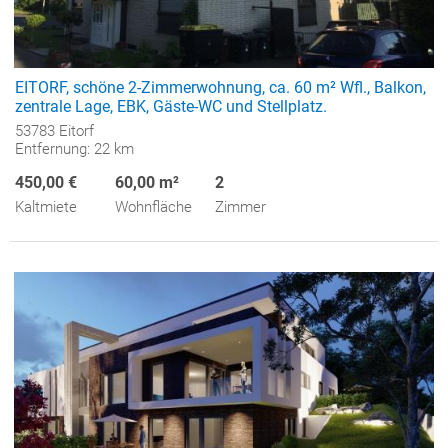
EITORF, schöne 2-Zimmerwohnung, ca. 60 m² Wfl., Balkon,
zentrale Lage, EBK, Gäste-WC und Stellplatz.
53783 Eitorf
Entfernung: 22 km
450,00 €
60,00 m²
2
Kaltmiete
Wohnfläche
Zimmer