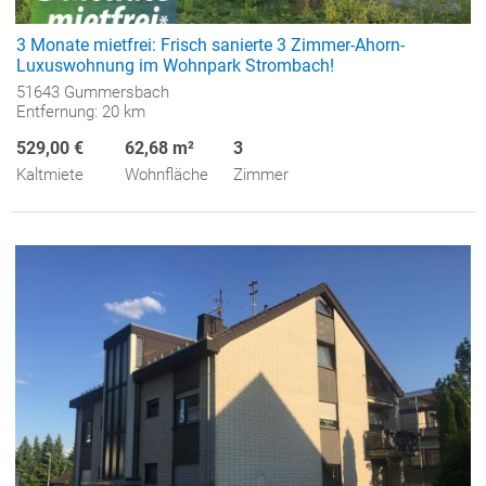
3 Monate mietfrei: Frisch sanierte 3 Zimmer-Ahorn-
Luxuswohnung im Wohnpark Strombach!
51643 Gummersbach
Entfernung: 20 km
529,00 €
62,68 m²
3
Kaltmiete
Wohnfläche
Zimmer