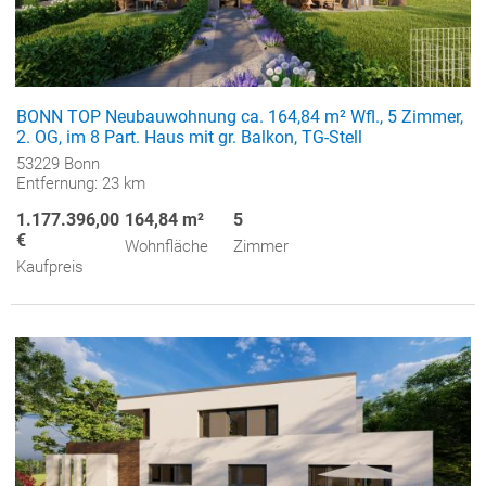
BONN TOP Neubauwohnung ca. 164,84 m² Wfl., 5 Zimmer,
2. OG, im 8 Part. Haus mit gr. Balkon, TG-Stell
53229 Bonn
Entfernung: 23 km
1.177.396,00
164,84 m²
5
€
Wohnfläche
Zimmer
Kaufpreis