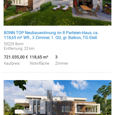
BONN TOP Neubauwohnung im 8 Parteien-Haus, ca.
118,65 m² Wfl., 3 Zimmer, 1. OG, gr. Balkon, TG-Stell
53229 Bonn
Entfernung: 23 km
721.035,00 €
118,65 m²
3
Kaufpreis
Wohnfläche
Zimmer