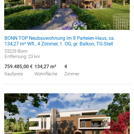
BONN TOP Neubauwohnung im 8 Parteien-Haus, ca.
134,27 m² Wfl., 4 Zimmer, 1. OG, gr. Balkon, TG-Stell
53229 Bonn
Entfernung: 23 km
759.485,00 €
134,27 m²
4
Kaufpreis
Wohnfläche
Zimmer