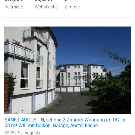
Kaltmiete
Wohnfläche
Zimmer
SANKT AUGUSTIN, schöne 2 Zimmer-Wohnung im DG, ca.
58 m² Wfl. mit Balkon, Garage, Abstellfläche
53757 St. Augustin