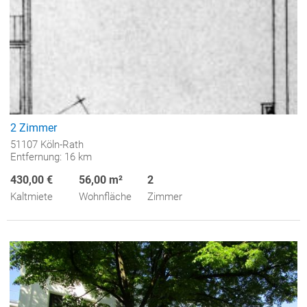
2 Zimmer
51107 Köln-Rath
Entfernung: 16 km
430,00 €
56,00 m²
2
Kaltmiete
Wohnfläche
Zimmer