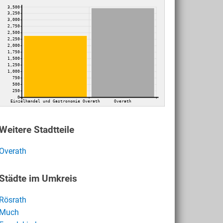
3,500
3,250
3,000
2,750
2,500
2,250
2,000
1,750
1,500
1,250
1,000
750
500
250
0
Einzelhandel und Gastronomie Overath
Overath
Weitere Stadtteile
Overath
Städte im Umkreis
Rösrath
Much