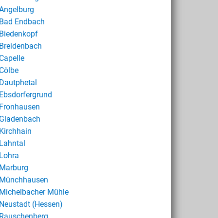
Angelburg
Bad Endbach
Biedenkopf
Breidenbach
Capelle
Cölbe
Dautphetal
Ebsdorfergrund
Fronhausen
Gladenbach
Kirchhain
Lahntal
Lohra
Marburg
Münchhausen
Michelbacher Mühle
Neustadt (Hessen)
Rauschenberg