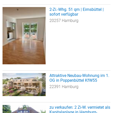
2-Zi.-Whg. 51 qm | Eimsbüttel |
sofort verfügbar
20257 Hamburg
Attraktive Neubau-Wohnung im 1.
OG in Poppenbüttel KfW55
22391 Hamburg
zu verkaufen: 2 Zi-W. vermietet als
Kapitalanlage in Hamburg-