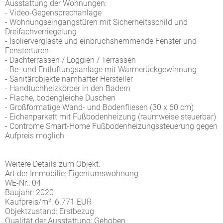
Ausstattung der Wohnungen:
- Video-Gegensprechanlage
- Wohnungseingangstüren mit Sicherheitsschild und
Dreifachverriegelung
- Isolierverglaste und einbruchshemmende Fenster und
Fenstertüren
- Dachterrassen / Loggien / Terrassen
- Be- und Entlüftungsanlage mit Wärmerückgewinnung
- Sanitärobjekte namhafter Hersteller
- Handtuchheizkörper in den Bädern
- Flache, bodengleiche Duschen
- Großformatige Wand- und Bodenfliesen (30 x 60 cm)
- Eichenparkett mit Fußbodenheizung (raumweise steuerbar)
- Controme Smart-Home Fußbodenheizungssteuerung gegen
Aufpreis möglich
Weitere Details zum Objekt:
Art der Immobilie: Eigentumswohnung
WE-Nr.: 04
Baujahr: 2020
Kaufpreis/m²: 6.771 EUR
Objektzustand: Erstbezug
Qualität der Ausstattung: Gehoben