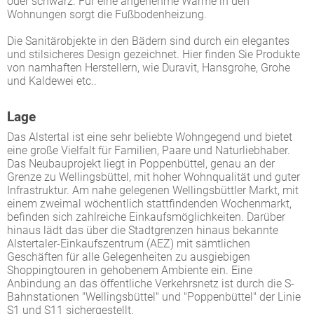
oder schwarz. Für eine angenehme Wärme in den
Wohnungen sorgt die Fußbodenheizung.
Die Sanitärobjekte in den Bädern sind durch ein elegantes
und stilsicheres Design gezeichnet. Hier finden Sie Produkte
von namhaften Herstellern, wie Duravit, Hansgrohe, Grohe
und Kaldewei etc..
Lage
Das Alstertal ist eine sehr beliebte Wohngegend und bietet
eine große Vielfalt für Familien, Paare und Naturliebhaber.
Das Neubauprojekt liegt in Poppenbüttel, genau an der
Grenze zu Wellingsbüttel, mit hoher Wohnqualität und guter
Infrastruktur. Am nahe gelegenen Wellingsbüttler Markt, mit
einem zweimal wöchentlich stattfindenden Wochenmarkt,
befinden sich zahlreiche Einkaufsmöglichkeiten. Darüber
hinaus lädt das über die Stadtgrenzen hinaus bekannte
Alstertaler-Einkaufszentrum (AEZ) mit sämtlichen
Geschäften für alle Gelegenheiten zu ausgiebigen
Shoppingtouren in gehobenem Ambiente ein. Eine
Anbindung an das öffentliche Verkehrsnetz ist durch die S-
Bahnstationen "Wellingsbüttel" und "Poppenbüttel" der Linie
S1 und S11 sichergestellt.