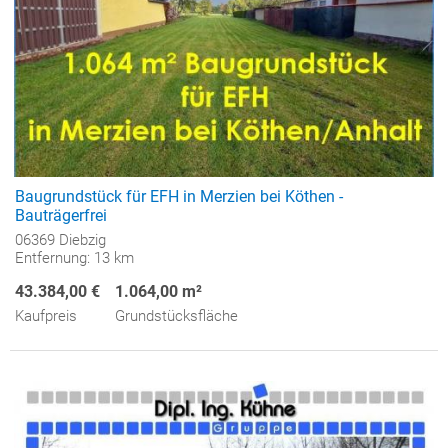
Baugrundstück für EFH in Merzien bei Köthen -
Bauträgerfrei
06369 Diebzig
Entfernung: 13 km
43.384,00 €
1.064,00 m²
Kaufpreis
Grundstücksfläche